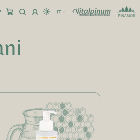
IT
ani
Posizione
Frizioni & Gel
Orari
Frizioni
Gel