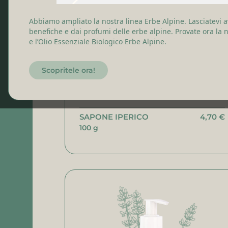
Detergente per il viso
Abbiamo ampliato la nostra linea Erbe Alpine. Lasciatevi a
Crema per il viso
benefiche e dai profumi delle erbe alpine. Provate ora la
e l’Olio Essenziale Biologico Erbe Alpine.
Scopritele ora!
SAPONE IPERICO
4,70 €
100 g