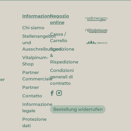
Informazioni
Negozio
online
Chi siamo
Cassa /
Stellenangebot
Carrello
und
Ausschreibungen
Spedizione
&
Vitalpinum-
Rispedizione
Shop
Condizioni
Partner
generali di
Commerciale
ger
contratto
Partner
Contatto
Informazione
Bestellung widerrufen
legale
Protezione
dati