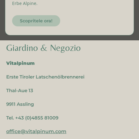
Erbe Alpine.
9911 Assling
Tel. +43 (0)4855 8201
Scopritele ora!
office@unterweger-natur.com
Giardino & Negozio
Vitalpinum
Erste Tiroler Latschenölbrennerei
Thal-Aue 13
9911 Assling
Tel. +43 (0)4855 81009
office@vitalpinum.com