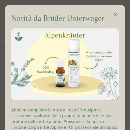
Novità da Brüder Unterweger
IT
Contatto
Cosmetica & Fragranza
Brüder Unterweger Gesellschaft m.b.H.
Erste Tiroler Latschenölbrennerei
Abbiamo ampliato la nostra linea Erbe Alpine.
Lasciatevi avvolgere dalle proprietà benefiche e dai
profumi delle erbe alpine. Provate ora la nostra
Thal-Aue 13
Lozione Corpo Erbe Alpine e l’Olio Essenziale Biologico