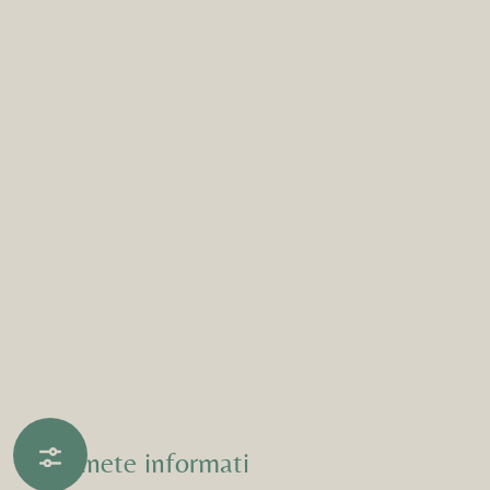
o indirizzo e-mail
me
gnome
coprire di più
general.closeModal
zie per esservi iscritti alla nostra newsletter!
e.newsletterWidgetError
ore durante la registrazione della newsletter. L'indirizzo e-ma
istrato.
Rimanete informati