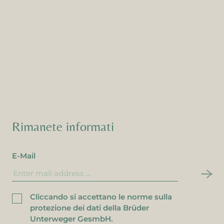
zie per esservi iscritti alla nostra newsletter!
e.newsletterWidgetError
ore durante la registrazione della newsletter. L'indirizzo e-ma
istrato.
Rimanete informati
E-Mail
Cliccando si accettano le norme sulla
protezione dei dati della Brüder
Unterweger GesmbH.