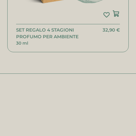
SET REGALO 4 STAGIONI
32,90 €
PROFUMO PER AMBIENTE
30 ml
o indirizzo e-mail
me
gnome
coprire di più
general.closeModal