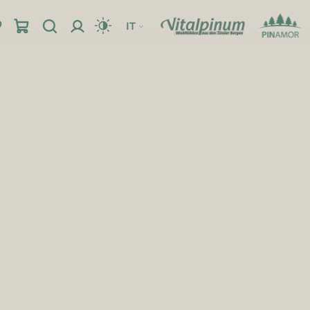
IT
Posizione
Frizioni & Gel
Orari
Frizioni
Gel