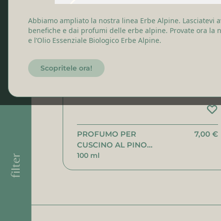
Crema per il viso
Abbiamo ampliato la nostra linea Erbe Alpine. Lasciatevi a
benefiche e dai profumi delle erbe alpine. Provate ora la
e l’Olio Essenziale Biologico Erbe Alpine.
Scopritele ora!
PROFUMO PER
7,00 €
CUSCINO AL PINO
CEMBRO
100 ml
filter