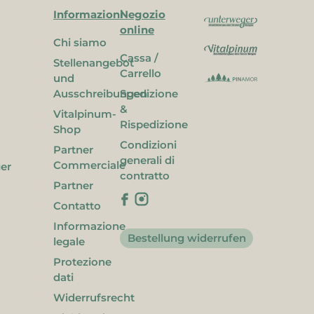
Informazioni
Negozio
online
Chi siamo
Cassa /
Stellenangebot
Carrello
und
Ausschreibungen
Spedizione
&
Vitalpinum-
Rispedizione
Shop
Condizioni
Partner
generali di
Commerciale
ger
contratto
Partner
Contatto
Informazione
Bestellung widerrufen
legale
Protezione
dati
Widerrufsrecht