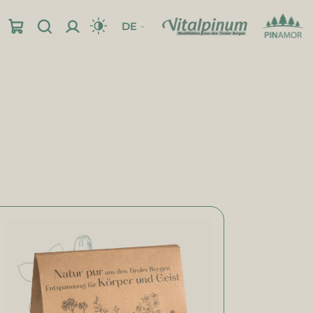
DE
pinum-Shop
Einreibungen & Gele
Standort
Einreibungen
Gele