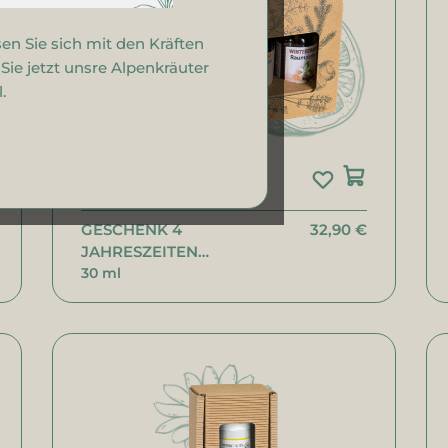
Bonbons
Geschenksets
en Sie sich mit den Kräften
ie jetzt unsre Alpenkräuter
.
GESCHENK 4
32,90 €
JAHRESZEITEN
RAUMPARFUMS
30 ml