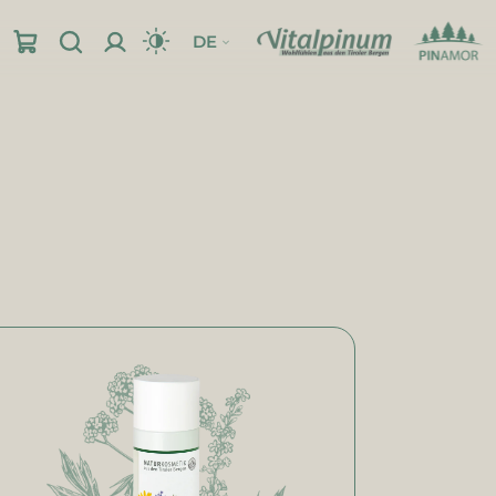
DE
pinum-Shop
Einreibungen & Gele
Standort
Einreibungen
Gele