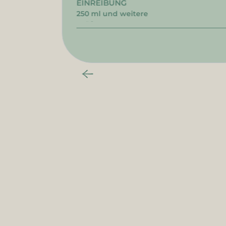
EINREIBUNG
250 ml und weitere
Größen
Neue E-Mail-Adresse
Vorname