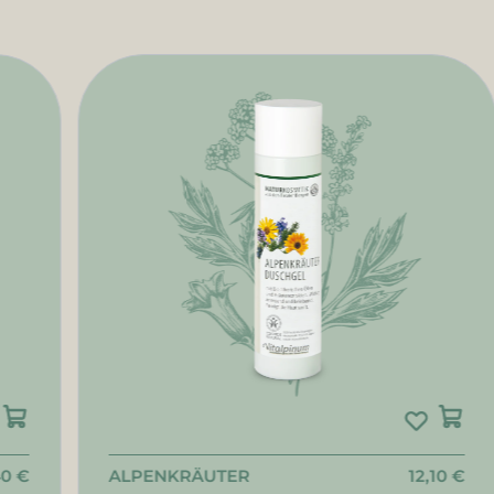
40 €
ALPENKRÄUTER
12,10 €