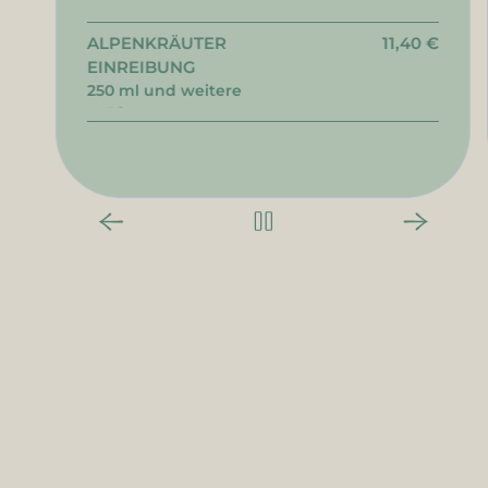
ALPENKRÄUTER
11,40 €
EINREIBUNG
250 ml und weitere
Größen