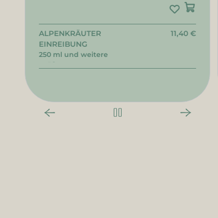
ALPENKRÄUTER
11,40 €
EINREIBUNG
250 ml und weitere
Größen