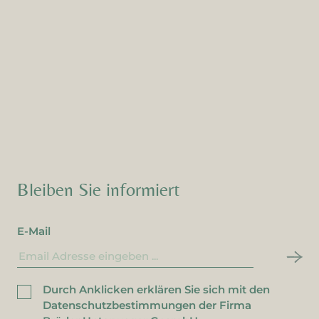
len Dank für die Registrierung bei unserem Newsletter!
ler beim Newsletter
ler bei der Newsletteranmeldung. Die E-Mail-Adresse ist be
striert.
Bleiben Sie informiert
E-Mail
Durch Anklicken erklären Sie sich mit den
Datenschutzbestimmungen der Firma