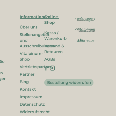
Informationen
Online-
Shop
Über uns
Kassa /
Stellenangebot
Warenkorb
und
Ausschreibungen
Versand &
Retouren
Vitalpinum-
Shop
AGBs
Sie
Vertriebspartner
en
Partner
ger
Blog
Bestellung widerrufen
Kontakt
Impressum
Datenschutz
Widerrufsrecht